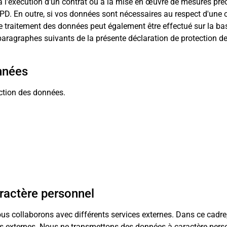
l'exécution d'un contrat ou à la mise en œuvre de mesures préc
GPD. En outre, si vos données sont nécessaires au respect d'une o
 Le traitement des données peut également être effectué sur la b
s paragraphes suivants de la présente déclaration de protection 
nnées
ction des données.
ractère personnel
s collaborons avec différents services externes. Dans ce cadre, 
 externes. Nous ne transmettons des données à caractère perso