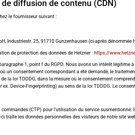
 de diffusion de contenu (CDN)
ez le fournisseur suivant :
mbH, Industriestr. 25, 91710 Gunzenhausen (ci-après dénommée H
aration de protection des données de Hetzner :
https://www.hetzne
6, paragraphe 1, point f du RGPD. Nous avons un intérêt légitime à
 où un consentement correspondant a été demandé, le traitement s
éa 1 de la loi TDDDG, dans la mesure où le consentement comprend
(par ex. Device-Fingerprinting) au sens de la loi TDDDG. Le cons
ommandes (CTP) pour l'utilisation du service susmentionné. Il s'
i-ci traite les données personnelles des visiteurs de notre site w