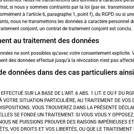
trat, si nous y sommes contraints par la loi (par ex. transmissio
ormément à l'article 6, paragraphe 1, point f), du RGPD ou si un
ants, nous ne transmettons les données à caractère personnel de
itement conjoint, un contrat de traitement conjoint est conclu.
ent au traitement des données
nnées ne sont possibles qu'avec votre consentement explicite.
ent des données effectué jusqu'à la révocation n'est pas affecté
de données dans des cas particuliers ainsi q
FECTUÉ SUR LA BASE DE L'ART. 6 ABS. 1 LIT. E OU F DU R
 VOTRE SITUATION PARTICULIÈRE, AU TRAITEMENT DE VOS 
DISPOSITIONS. VOUS TROUVEREZ DANS LA PRÉSENTE DÉCLA
ELLES SE FONDE UN TRAITEMENT. SI VOUS VOUS Y OPPOSE
OUS NE PUISSIONS PROUVER DES RAISONS IMPÉRIEUSES ET
S, VOS DROITS ET VOS LIBERTÉS, OU QUE LE TRAITEMENT S